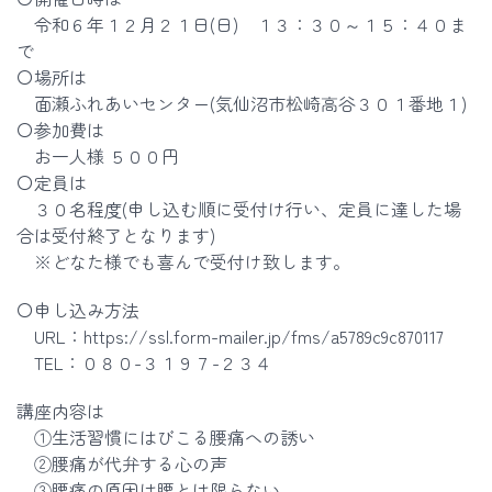
令和６年１２月２１日(日) １３：３０～１５：４０ま
で
〇場所は
面瀬ふれあいセンター(気仙沼市松崎高谷３０１番地１)
〇参加費は
お一人様 ５００円
〇定員は
３０名程度(申し込む順に受付け行い、定員に達した場
合は受付終了となります)
※どなた様でも喜んで受付け致します。
〇申し込み方法
URL：https://ssl.form-mailer.jp/fms/a5789c9c870117
TEL：０８０-３１９７-２３４
講座内容は
①生活習慣にはびこる腰痛への誘い
②腰痛が代弁する心の声
③腰痛の原因は腰とは限らない